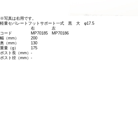
※写真は右用です。
軽量セパレートフットサポート一式 黒 大 φ17.5
右
左
コード
MP70185
MP70186
幅（mm）
200
奥（mm）
130
重量（g）
175
ポスト長（mm）
-
ポスト径（mm）
-