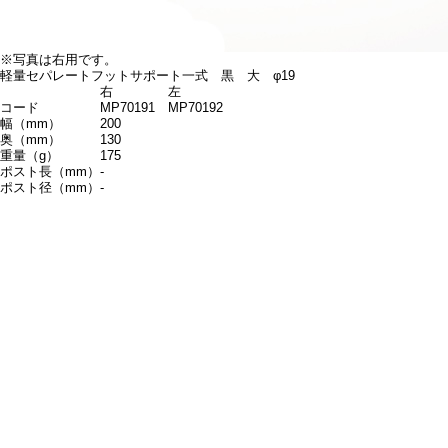
※写真は右用です。
軽量セパレートフットサポート一式 黒 大 φ19
右
左
コード
MP70191
MP70192
幅（mm）
200
奥（mm）
130
重量（g）
175
ポスト長（mm）
-
ポスト径（mm）
-