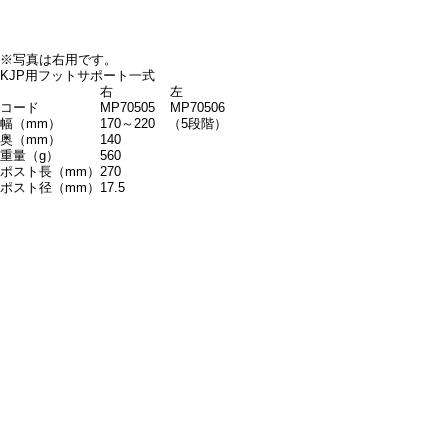
※写真は右用です。
KJP用フットサポート一式
右
左
コード
MP70505
MP70506
幅（mm）
170～220 （5段階）
奥（mm）
140
重量（g）
560
ポスト長（mm）
270
ポスト径（mm）
17.5