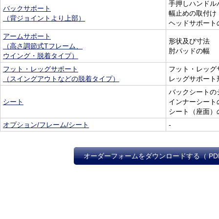
手押しハンドル
バックサポート
幅止めの取付け
（背ジョイントより上部）
ヘッドサポート
アームサポート
形状及び寸法
（高さ調節式Tフレーム、
肘パッドの幅
ウイング・脱着タイプ）
フット・レッグサポート
フット・レッグ
（スイングアウトなどの脱着タイプ）
レッグサポート
バックシートの
シート
インナーシート
シート（座面）
オプション/フレーム/シート
-
オーダーフォームをダウンロードする（ PD