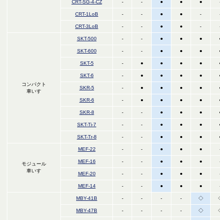
CRT-SG-4-CZ
-
-
●
●
●
CRT-1LoB
-
-
●
●
-
CRT-3LoB
-
-
●
●
-
SKT-500
-
-
●
●
●
SKT-600
-
-
●
●
●
SKT-5
-
●
●
●
●
SKT-6
-
●
●
●
●
コンパクト
SKR-5
-
●
●
●
●
車いす
SKR-6
-
●
●
●
●
SKR-8
-
-
●
●
●
SKT-Ti-7
-
-
●
●
●
SKT-Tr-8
-
-
●
●
●
MEF-22
-
-
●
●
●
MEF-16
-
-
●
●
●
モジュール
車いす
MEF-20
-
-
●
●
●
MEF-14
-
-
●
●
●
MBY-41B
-
-
-
-
◇
MBY-47B
-
-
-
-
◇