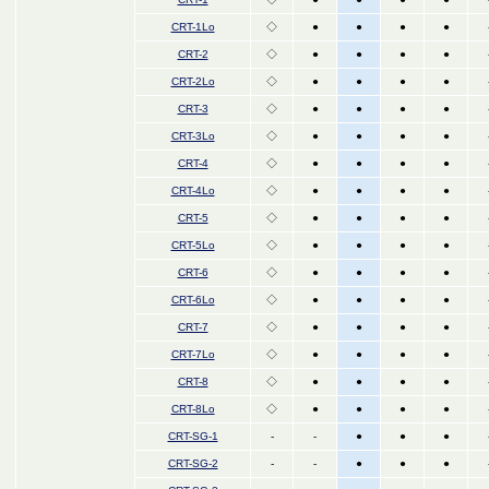
CRT-1Lo
◇
●
●
●
●
CRT-2
◇
●
●
●
●
CRT-2Lo
◇
●
●
●
●
CRT-3
◇
●
●
●
●
CRT-3Lo
◇
●
●
●
●
CRT-4
◇
●
●
●
●
CRT-4Lo
◇
●
●
●
●
CRT-5
◇
●
●
●
●
CRT-5Lo
◇
●
●
●
●
CRT-6
◇
●
●
●
●
CRT-6Lo
◇
●
●
●
●
CRT-7
◇
●
●
●
●
CRT-7Lo
◇
●
●
●
●
CRT-8
◇
●
●
●
●
CRT-8Lo
◇
●
●
●
●
CRT-SG-1
-
-
●
●
●
CRT-SG-2
-
-
●
●
●