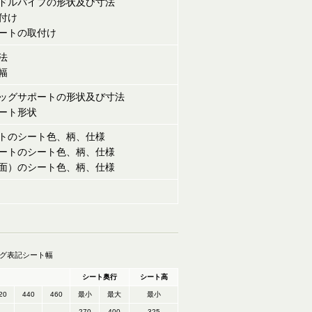
ドルパイプの形状及び寸法
付け
ートの取付け
法
幅
ッグサポートの形状及び寸法
ート形状
トのシート色、柄、仕様
ートのシート色、柄、仕様
面）のシート色、柄、仕様
グ表記シート幅
シート奥行
シート高
20
440
460
最小
最大
最小
-
-
-
270
400
325