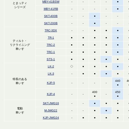
MBY-41BSW
-
-
-
-
●
とまっティ
シリーズ
MBY-41RB
-
-
-
-
●
SKT-400B
-
-
●
-
-
SKT-200B
-
-
●
-
-
TRC-3DX
-
-
●
●
●
TR-1
●
●
●
●
●
ティルト・
リクライニング
TRC-2
●
●
●
●
●
車いす
TRC-1
●
●
●
●
●
STS-1
●
●
●
●
●
LK-2
◇
●
●
●
●
LK-3
-
●
●
●
●
特長のある
440
4
KJP-5
-
-
-
-
車いす
●
400
450
KJP-4
-
-
-
●
●
SKT-JWG16
-
-
●
●
●
電動
M-JWG22
-
-
●
●
●
車いす
KJP-JWG24
-
●
●
●
●