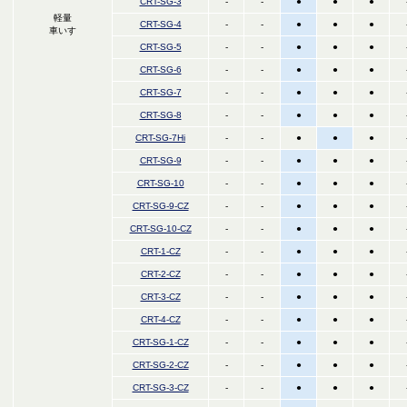
CRT-SG-3
-
-
●
●
●
軽量
CRT-SG-4
-
-
●
●
●
車いす
CRT-SG-5
-
-
●
●
●
CRT-SG-6
-
-
●
●
●
CRT-SG-7
-
-
●
●
●
CRT-SG-8
-
-
●
●
●
CRT-SG-7Hi
-
-
●
●
●
CRT-SG-9
-
-
●
●
●
CRT-SG-10
-
-
●
●
●
CRT-SG-9-CZ
-
-
●
●
●
CRT-SG-10-CZ
-
-
●
●
●
CRT-1-CZ
-
-
●
●
●
CRT-2-CZ
-
-
●
●
●
CRT-3-CZ
-
-
●
●
●
CRT-4-CZ
-
-
●
●
●
CRT-SG-1-CZ
-
-
●
●
●
CRT-SG-2-CZ
-
-
●
●
●
CRT-SG-3-CZ
-
-
●
●
●