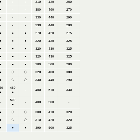
●
-
-
310
420
250
●
-
-
380
490
270
-
-
-
330
440
290
-
-
-
330
440
290
●
●
●
270
420
275
●
●
●
320
430
325
●
●
●
320
430
325
●
●
●
320
430
325
●
●
●
380
500
280
●
◇
◇
320
400
380
●
◇
◇
330
440
290
60
480
-
400
510
330
●
●
500
-
-
400
500
-
●
●
◇
◇
300
410
320
●
◇
◇
310
420
320
●
●
●
390
500
325