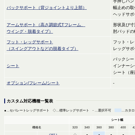
手押しハン
バックサポート（背ジョイントより上部）
幅止めの取
ヘッドサポ
アームサポート（高さ調節式Tフレーム、
形状及び寸
ウイング・脱着タイプ）
肘パッドの
フット・レッグサポート
フット・レ
（スイングアウトなどの脱着タイプ）
レッグサポ
バックシー
シート
インナーシ
シート（座
オプション/フレーム/シート
-
カスタム対応機種一覧表
●…セパレートレッグサポート ◇…標準レッグサポート - …選択不可
…カタロ
シート幅
機種名
320
340
360
380
400
4
CRT-1
◇
●
●
●
●