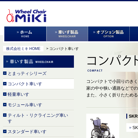
株式会社ミキ HOME
> コンパクト車いす
とまっティシリーズ
コンパクトで小回りのきく
コンパクト車いす
家の中や狭い通路などでの
軽量車いす
また、小さく折りたためる
モジュール車いす
ティルト・リクライニング車い
SK
す
SK
スタンダード車いす