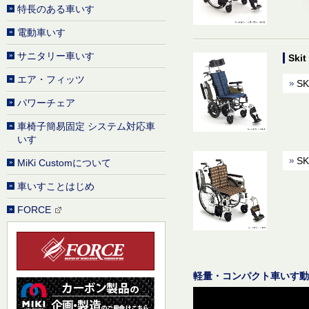
特長のある車いす
電動車いす
サニタリー車いす
Ski
エア・フィッツ
SK
パワーチェア
車椅子簡易固定 システム対応車
いす
SK
MiKi Customについて
車いすことはじめ
FORCE
軽量・コンパクト車いす動