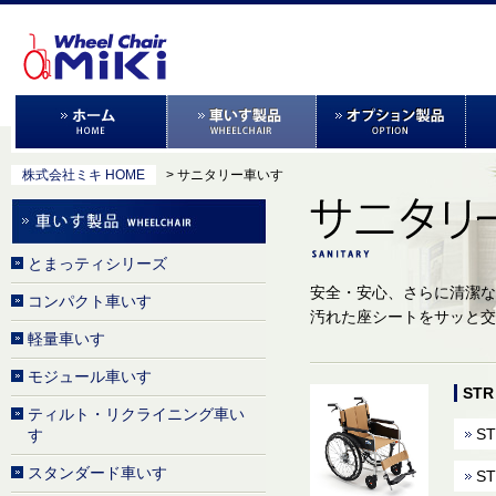
株式会社ミキ HOME
> サニタリー車いす
とまっティシリーズ
安全・安心、さらに清潔な
コンパクト車いす
汚れた座シートをサッと交
軽量車いす
モジュール車いす
ST
ティルト・リクライニング車い
ST
す
スタンダード車いす
ST