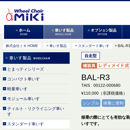
株式会社ミキ HOME
> 車いす製品
> スタンダード車いす
> BAL-R
自走型
とまっティシリーズ
BAL-R3
コンパクト車いす
TAIS : 00122-000680
軽量車いす
¥110,000（非課税価格）
モジュール車いす
シンプル
移乗に便利
ティルト・リクライニング車い
す
移乗の際にとても有効な装
いすです。
スタンダード車いす