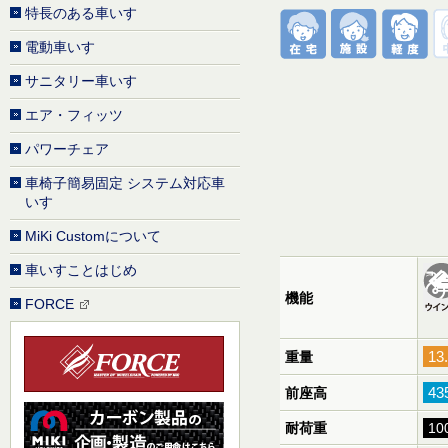
特長のある車いす
電動車いす
サニタリー車いす
エア・フィッツ
パワーチェア
車椅子簡易固定 システム対応車
いす
MiKi Customについて
車いすことはじめ
機能
FORCE
13
重量
43
前座高
耐荷重
10