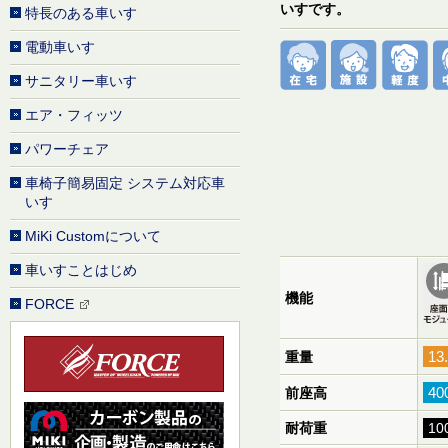
いすです。
特長のある車いす
電動車いす
サニタリー車いす
エア・フィッツ
パワーチェア
車椅子簡易固定 システム対応車
いす
MiKi Customについて
車いすことはじめ
機能
FORCE
13
重量
40
前座高
耐荷重
10