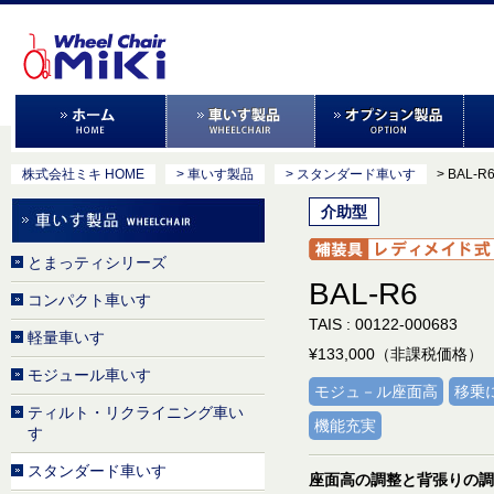
株式会社ミキ HOME
> 車いす製品
> スタンダード車いす
> BAL-R
介助型
とまっティシリーズ
BAL-R6
コンパクト車いす
TAIS : 00122-000683
軽量車いす
¥133,000（非課税価格）
モジュール車いす
モジュ－ル座面高
移乗
ティルト・リクライニング車い
機能充実
す
スタンダード車いす
座面高の調整と背張りの調