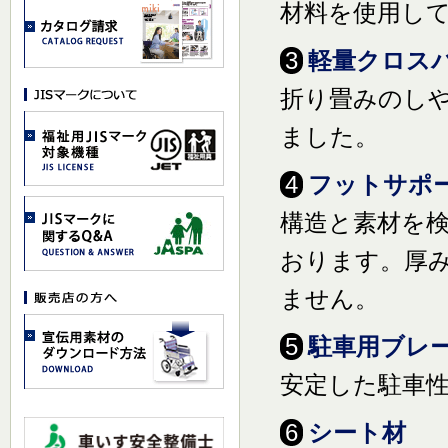
材料を使用し
3
軽量クロス
折り畳みのし
ました。
4
フットサポ
構造と素材を
おります。厚
ません。
5
駐車用ブレ
安定した駐車
6
シート材