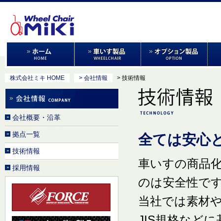
株式会社ミキ HOME
> 会社情報
> 技術情報
会社概要・沿革
拠点一覧
全ては安心
技術情報
車いすの商品
採用情報
のは安全性で
当社では素材
JIS規格など