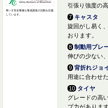
引張り強度の
車いす安全整備士養成講座の活動を応援
しています。
7
キャスタ
旋回がし易く
おります。
8
制動用ブレ
伸びの少ない
9
背折れジョ
用途に合わせ
10
タイヤ
グレードの高
プ力がありま