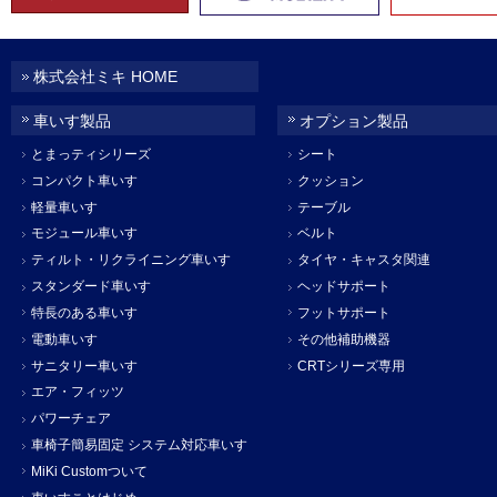
株式会社ミキ HOME
車いす製品
オプション製品
とまっティシリーズ
シート
コンパクト車いす
クッション
軽量車いす
テーブル
モジュール車いす
ベルト
ティルト・リクライニング車いす
タイヤ・キャスタ関連
スタンダード車いす
ヘッドサポート
特長のある車いす
フットサポート
電動車いす
その他補助機器
サニタリー車いす
CRTシリーズ専用
エア・フィッツ
パワーチェア
車椅子簡易固定 システム対応車いす
MiKi Customついて