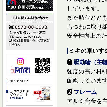
しています。
また時代とと
もつねに取り
ミキお客様サポート窓口
安全性向上の
平日 9:00～12:00 / 13:00～
17:00 (土日祝日、弊社指定休業
日を除く)
ミキの車いす
1
駆動輪（主
強度の高い材
配慮していま
2
フレーム
アルミ合金を