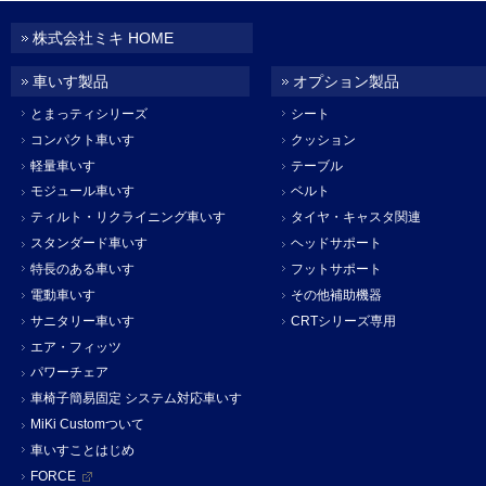
株式会社ミキ HOME
車いす製品
オプション製品
とまっティシリーズ
シート
コンパクト車いす
クッション
軽量車いす
テーブル
モジュール車いす
ベルト
ティルト・リクライニング車いす
タイヤ・キャスタ関連
スタンダード車いす
ヘッドサポート
特長のある車いす
フットサポート
電動車いす
その他補助機器
サニタリー車いす
CRTシリーズ専用
エア・フィッツ
パワーチェア
車椅子簡易固定 システム対応車いす
MiKi Customついて
車いすことはじめ
FORCE