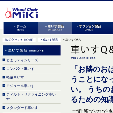
株式会社ミキ HOME
> 車いす製品
> 車いすQ&A
とまっティシリーズ
「お隣のお
コンパクト車いす
軽量車いす
うことにな
モジュール車いす
い。 うち
ティルト・リクライニング車い
るための知
す
スタンダード車いす
ご近所でので