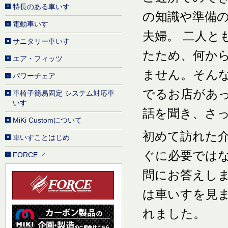
特長のある車いす
の知識や準備
電動車いす
夫婦。 二人と
サニタリー車いす
たため、何か
エア・フィッツ
ません。そん
パワーチェア
でるお店があ
車椅子簡易固定 システム対応車
いす
話を聞き、さ
MiKi Customについて
初めて訪れた介
車いすことはじめ
ぐに必要では
FORCE
問にお答えしま
は車いすを見
れました。