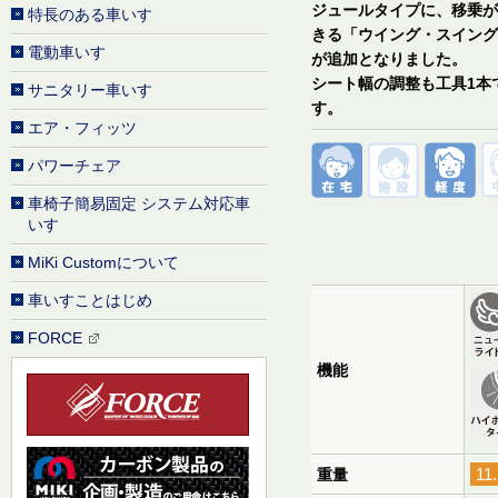
ジュールタイプに、移乗が
特長のある車いす
きる「ウイング・スイング
電動車いす
が追加となりました。
シート幅の調整も工具1本
サニタリー車いす
す。
エア・フィッツ
パワーチェア
車椅子簡易固定 システム対応車
いす
MiKi Customについて
車いすことはじめ
FORCE
機能
11
重量