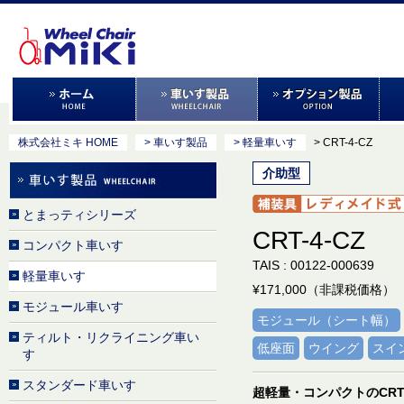
株式会社ミキ HOME
> 車いす製品
> 軽量車いす
> CRT-4-CZ
介助型
とまっティシリーズ
CRT-4-CZ
コンパクト車いす
TAIS : 00122-000639
軽量車いす
¥171,000（非課税価格）
モジュール車いす
モジュール（シート幅）
ティルト・リクライニング車い
低座面
ウイング
スイ
す
スタンダード車いす
超軽量・コンパクトのCR