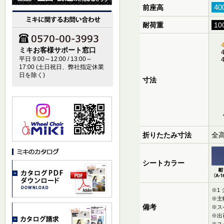
4
前座高
耐荷重
10
ミキお客様サポート窓口
平日 9:00～12:00 / 13:00～
17:00 (土日祝日、弊社指定休業
日を除く)
寸法
折りたたみ寸法
全高
シートカラー
※1
※主
備考
※ス
※出
※ス